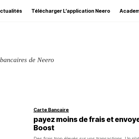
ctualités
Télécharger L’application Neero
Academ
s bancaires de Neero
Carte Bancaire
payez moins de frais et envoy
Boost
Des frais trop élevés sur vos transactions. Un p