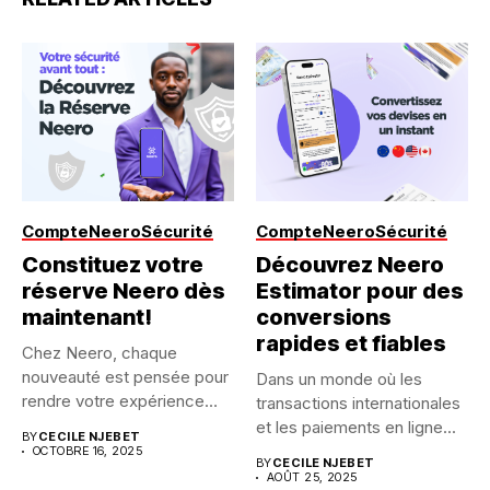
Compte
Neero
Sécurité
Compte
Neero
Sécurité
Constituez votre
Découvrez Neero
réserve Neero dès
Estimator pour des
maintenant!
conversions
rapides et fiables
Chez Neero, chaque
nouveauté est pensée pour
Dans un monde où les
rendre votre expérience
transactions internationales
plus sûre...
et les paiements en ligne...
BY
CECILE NJEBET
OCTOBRE 16, 2025
BY
CECILE NJEBET
AOÛT 25, 2025