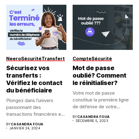
Neero
Sécurité
Transfert
Compte
Sécurité
Sécurisez vos
Mot de passe
transferts :
oublié? Comment
Vérifiez le contact
le réinitialiser?
du bénéficiaire
Votre mot de passe
constitue la première ligne
Plongez dans l’univers
de défense de votre...
passionnant des
transactions financières en
BY
CASANDRA FOUA
ligne, où chaque clic...
DÉCEMBRE 5, 2023
BY
CASANDRA FOUA
JANVIER 24, 2024