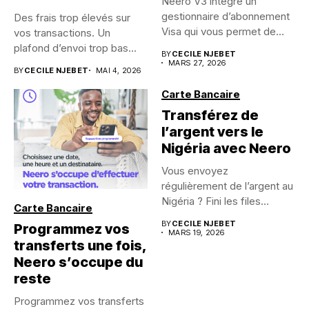
Neero V3 intègre un
gestionnaire d’abonnement
Des frais trop élevés sur
Visa qui vous permet de
vos transactions. Un
visualiser,...
plafond d’envoi trop bas...
BY
CECILE NJEBET
MARS 27, 2026
BY
CECILE NJEBET
MAI 4, 2026
Carte Bancaire
Transférez de
l’argent vers le
Nigéria avec Neero
Vous envoyez
régulièrement de l’argent au
Nigéria ? Fini les files
Carte Bancaire
d’attente,...
BY
CECILE NJEBET
Programmez vos
MARS 19, 2026
transferts une fois,
Neero s’occupe du
reste
Programmez vos transferts