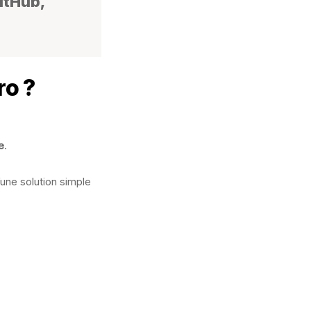
itHub,
ro ?
e
.
d’une solution simple