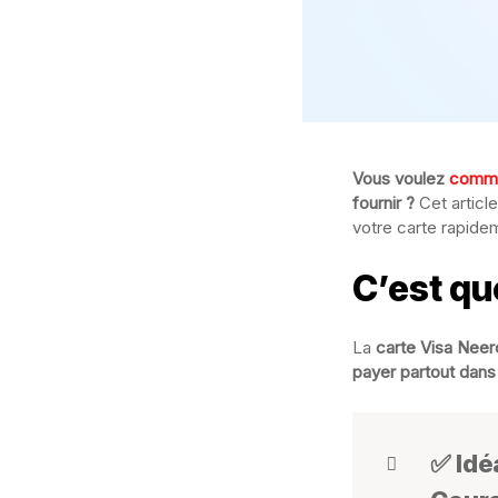
Vous voulez
comma
fournir ?
Cet articl
votre carte rapide
C’est qu
La
carte Visa Neer
payer partout dan
✅ Idé