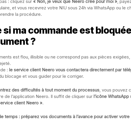
 pas : cliquez sur
« Non, je veux que Neero crée pour moi »
, paye
laire, et vous recevrez votre NIU sous 24h via WhatsApp ou le cha
prendre la procédure.
e si ma commande est bloquée
cument ?
ments est flou, illisible ou ne correspond pas aux pièces exigées, 
ejeté.
ude :
le service client Neero vous contactera directement par tél
 du blocage et vous guider pour le corriger.
ontrez des difficultés à tout moment du processus
, vous pouvez c
re de l’application Neero. Il suffit de cliquer sur
l’icône WhatsApp 
ervice client Neero »
.
e temps : préparez vos documents à l’avance pour activer votre