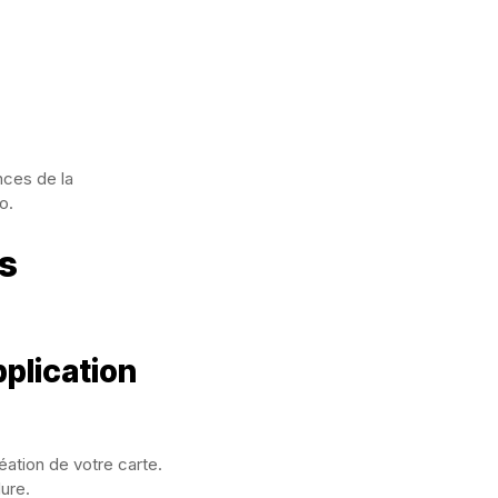
nces de la
o.
s
plication
ation de votre carte.
ure.