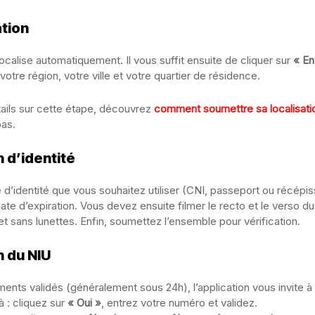
ation
localise automatiquement. Il vous suffit ensuite de cliquer sur
« En
votre région, votre ville et votre quartier de résidence.
tails sur cette étape, découvrez
comment soumettre sa localisat
as.
n d’identité
 d’identité que vous souhaitez utiliser (CNI, passeport ou récépis
te d’expiration. Vous devez ensuite filmer le recto et le verso d
et sans lunettes. Enfin, soumettez l’ensemble pour vérification.
n du NIU
nts validés (généralement sous 24h), l’application vous invite à 
à : cliquez sur
« Oui »
, entrez votre numéro et validez.