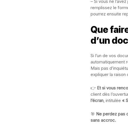
– Si vous ne l’avez
remplissez le formu
pourrez ensuite re
Que fair
d’un do
Si l’un de vos docu
automatiquement r
Mais pas d’inquiét
expliquer la raison
👉
Et si vous renc
client dès l’ouvertu
l’écran
, intitulée
« S
🎯
Ne perdez pas d
sans accroc.