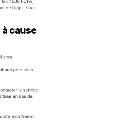
z les
1 500 FCFA
,
t de l’appli. Vous
 à cause
il sera
éphone
pour vous
ontacter le service
située en bas de
 carte Visa Neero